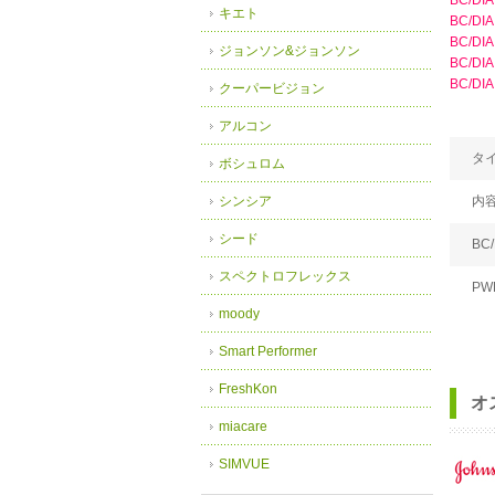
BC/DIA
キエト
BC/DIA
BC/DIA
ジョンソン&ジョンソン
BC/DIA
BC/DIA
クーパービジョン
アルコン
タ
ボシュロム
シンシア
内
シード
BC/
スペクトロフレックス
PW
moody
Smart Performer
FreshKon
オ
miacare
SIMVUE