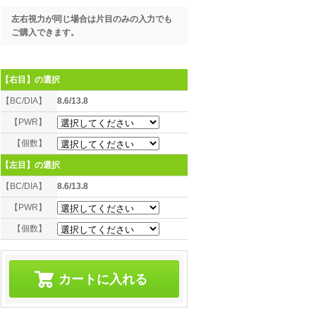
左右視力が同じ場合は片目のみの入力でも
ご購入できます。
【右目】
の選択
【BC/DIA】
8.6/13.8
【PWR】
【個数】
【左目】
の選択
【BC/DIA】
8.6/13.8
【PWR】
【個数】