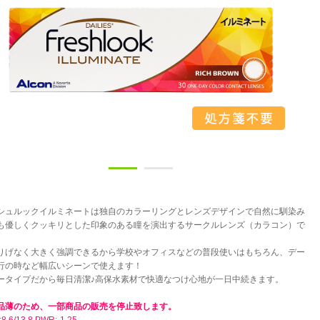
シュルックイルミネートは独自のカラーリングとレンズデザインで自然に馴染み
も優しくクッキリとした印象のある瞳を演出するサークルレンズ（カラコン）で
りげなく大きく強調できるから学校やオフィスなどの普段使いはもちろん、デー
行の時など幅広いシーンで使えます！
ータイプだから毎日清潔♪高保水素材で快適なつけ心地が一日中続きます。
品薄のため、一部商品の販売を停止致します。