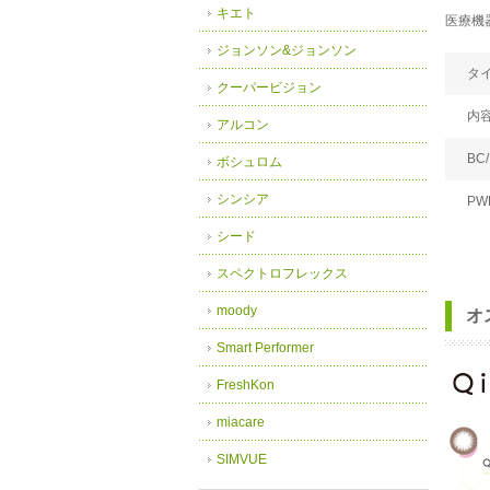
キエト
医療機器
ジョンソン&ジョンソン
タ
クーパービジョン
内
アルコン
BC/
ボシュロム
シンシア
PW
シード
スペクトロフレックス
moody
オ
Smart Performer
FreshKon
miacare
SIMVUE