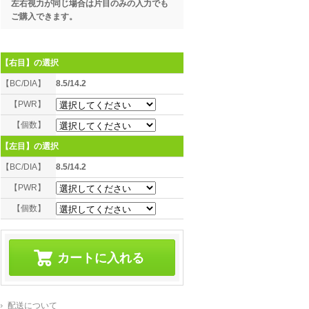
左右視力が同じ場合は片目のみの入力でも
ご購入できます。
【右目】
の選択
【BC/DIA】
8.5/14.2
【PWR】
【個数】
【左目】
の選択
【BC/DIA】
8.5/14.2
【PWR】
【個数】
配送について