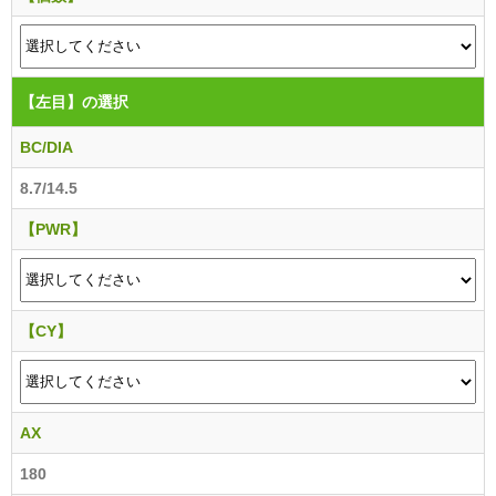
【左目】
の選択
BC/DIA
8.7/14.5
【PWR】
【CY】
AX
180