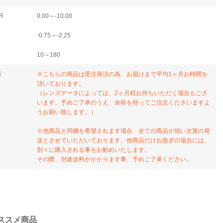
R
0.00～-10.00
-0.75～-2.25
10～180
考
※こちらの商品は受注発注の為、お届けまで平均1ヶ月お時間を
頂いております。
（レンズデータによっては、2ヶ月程お待ちいただく場合もござ
います。予めご了承のうえ、余裕を持ってご注文くださいますよ
うお願い致します。）
※他商品と同梱を希望されます場合、全ての商品が揃い次第の発
送とさせていただいております。他商品だけお急ぎの場合には、
別々に購入される事をお勧めいたします。
その際、別途送料がかかります事、予めご了承ください。
ススメ商品