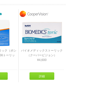
リック（ボシ
バイオメディックストーリック
66トーリッ
（クーパービジョン）
¥4,600
詳細