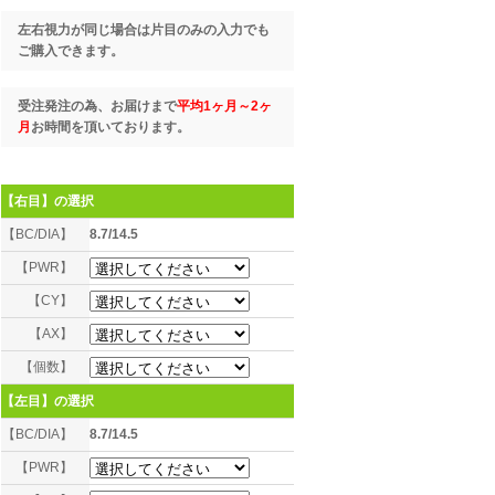
左右視力が同じ場合は片目のみの入力でも
ご購入できます。
受注発注の為、お届けまで
平均1ヶ月～2ヶ
月
お時間を頂いております。
【右目】
の選択
【BC/DIA】
8.7/14.5
【PWR】
【CY】
【AX】
【個数】
【左目】
の選択
【BC/DIA】
8.7/14.5
【PWR】