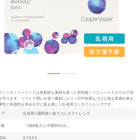
フィニティトーリックは革新的な素材を使った高性能シリコンハイドロゲルで目
を守ります。ソフトで潤いを保つ素材により一日中快適なつけ心地を実感出来ま
康性と快適性を求める方に最も適した乱視用コンタクトレンズです。
イプ
乱視用 2週間使い捨てコンタクトレンズ
容量
「1箱6枚入り/片眼84日分」
DIA
8.7/14.5