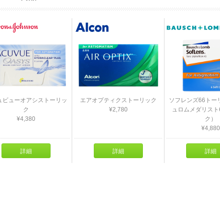
ュビューオアシストーリッ
エアオプティクストーリック
ソフレンズ66トー
ク
¥2,780
ュロムメダリスト
¥4,380
ク）
¥4,880
詳細
詳細
詳細