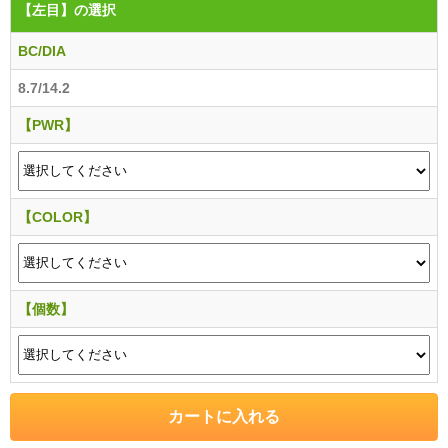
【左目】
の選択
BC/DIA
8.7/14.2
【PWR】
【COLOR】
【個数】