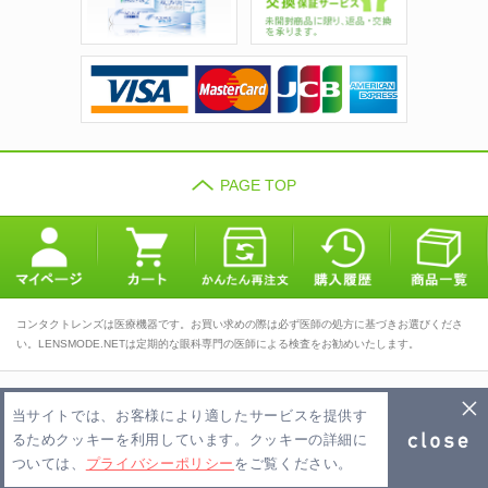
PAGE TOP
コンタクトレンズは医療機器です。お買い求めの際は必ず医師の処方に基づきお選びくださ
い。LENSMODE.NETは定期的な眼科専門の医師による検査をお勧めいたします。
TOP
会社概要
利用規約
当サイトでは、お客様により適したサービスを提供す
プライバシーポリシー
お問い合わせ
FAQ
るためクッキーを利用しています。クッキーの詳細に
ついては、
プライバシーポリシー
をご覧ください。
Copyright 2026 LENSMODE.NET PTE,LTD. All Rights Reserved.