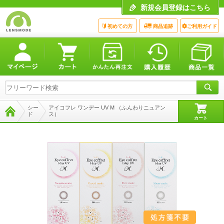
新規会員登録はこちら
初めての方
商品追跡
ご利用ガイド
シー
アイコフレ ワンデー UV M （ふんわりニュアン
ド
ス）
カート