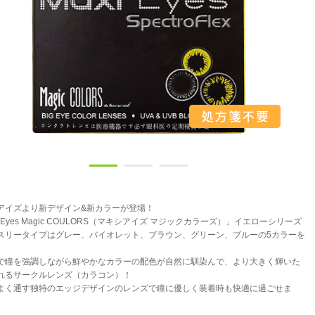
アイズより新デザイン&新カラーが登場！
i Eyes Magic COULORS（マキシアイズ マジックカラーズ）」イエローシリーズ
スリータイプはグレー、バイオレット、ブラウン、グリーン、ブルーの5カラーを
で瞳を強調しながら鮮やかなカラーの配色が自然に馴染んで、より大きく輝いた
れるサークルレンズ（カラコン）！
よく通す独特のエッジデザインのレンズで瞳に優しく装着時も快適に過ごせま