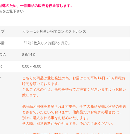
品薄のため、一部商品の販売を停止致します。
らをご覧下さい
イプ
カラー 1ヶ月使い捨てコンタクトレンズ
容量
「1箱2枚入り／片眼2ヶ月分」
DIA
8.6/14.0
R
0.00～-9.00
考
こちらの商品は受注発注の為、お届けまで平均14日～1ヵ月程お
時間を頂いております。
予めご了承のうえ、余裕を持ってご注文くださいますようお願い
致します。
他商品と同梱を希望されます場合、全ての商品が揃い次第の発送
とさせていただいております。他商品だけお急ぎの場合には、
別々に購入される事をお勧めいたします。
その際、別途送料がかかります事、予めご了承ください。