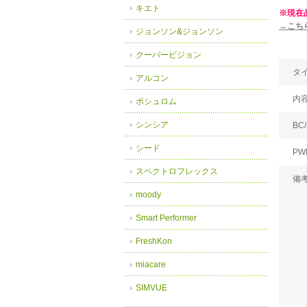
キエト
※現在
→こち
ジョンソン&ジョンソン
クーパービジョン
タ
アルコン
内
ボシュロム
シンシア
BC/
シード
PW
スペクトロフレックス
備
moody
Smart Performer
FreshKon
miacare
SIMVUE