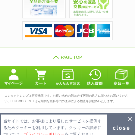
PAGE TOP
コンタクトレンズは医療機器です。お買い求めの際は必ず医師の処方に基づきお選びくださ
い。LENSMODE.NETは定期的な眼科専門の医師による検査をお勧めいたします。
TOP
会社概要
利用規約
当サイトでは、お客様により適したサービスを提供す
プライバシーポリシー
お問い合わせ
FAQ
るためクッキーを利用しています。クッキーの詳細に
ついては、
プライバシーポリシー
をご覧ください。
Copyright 2026 LENSMODE.NET PTE,LTD. All Rights Reserved.