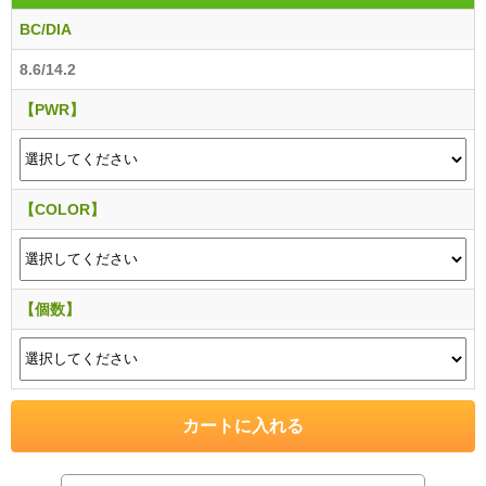
BC/DIA
8.6/14.2
【PWR】
【COLOR】
【個数】