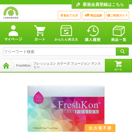
新規会員登録はこちら
初めての方
商品追跡
ご利用ガイド
フレッシュコン カラーズ フュージョン マンス
FreshKon
リー
カート