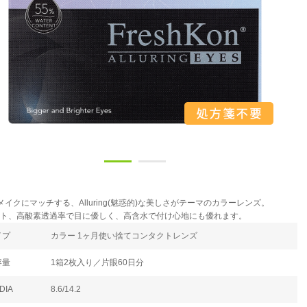
メイクにマッチする、Alluring(魅惑的)な美しさがテーマのカラーレンズ。
ット、高酸素透過率で目に優しく、高含水で付け心地にも優れます。
イプ
カラー 1ヶ月使い捨てコンタクトレンズ
容量
1箱2枚入り／片眼60日分
DIA
8.6/14.2