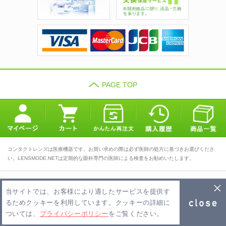
PAGE TOP
コンタクトレンズは医療機器です。お買い求めの際は必ず医師の処方に基づきお選びくださ
い。LENSMODE.NETは定期的な眼科専門の医師による検査をお勧めいたします。
TOP
会社概要
利用規約
当サイトでは、お客様により適したサービスを提供す
プライバシーポリシー
お問い合わせ
FAQ
るためクッキーを利用しています。クッキーの詳細に
ついては、
プライバシーポリシー
をご覧ください。
Copyright 2026 LENSMODE.NET PTE,LTD. All Rights Reserved.