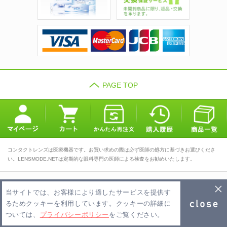
PAGE TOP
コンタクトレンズは医療機器です。お買い求めの際は必ず医師の処方に基づきお選びくださ
い。LENSMODE.NETは定期的な眼科専門の医師による検査をお勧めいたします。
TOP
会社概要
利用規約
当サイトでは、お客様により適したサービスを提供す
プライバシーポリシー
お問い合わせ
FAQ
るためクッキーを利用しています。クッキーの詳細に
ついては、
プライバシーポリシー
をご覧ください。
Copyright 2026 LENSMODE.NET PTE,LTD. All Rights Reserved.