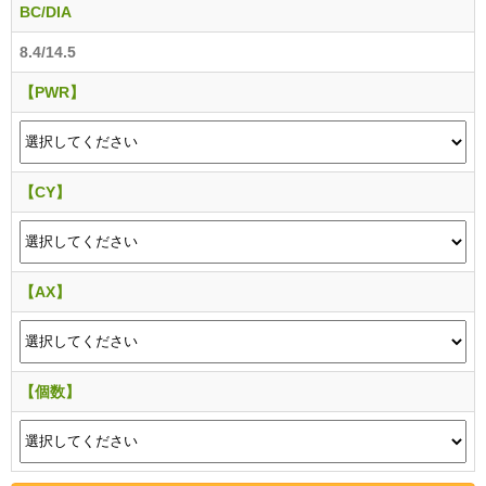
BC/DIA
8.4/14.5
【PWR】
【CY】
【AX】
【個数】